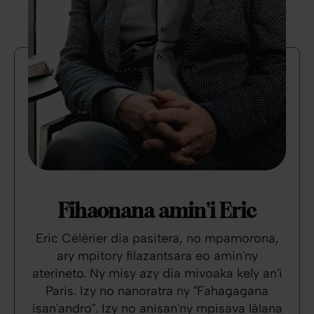
Fihaonana amin'i Eric
Eric Célérier dia pasitera, no mpamorona,
ary mpitory filazantsara eo amin'ny
aterineto. Ny misy azy dia mivoaka kely an'i
Paris. Izy no nanoratra ny "Fahagagana
isan'andro". Izy no anisan'ny mpisava làlana