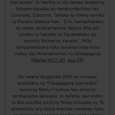
isan'andro". Io hevitra io dia teraka tanatin'ny
fotoam-bavaka an-tendrombohitra tao
Colorado, Etazonia. Tahaka ny niteny tamiko
ny Fanahy Masina hoe : "Eric, hampaherezo
ny oloko. Andriamanitra Velona Aho ary
sitrako ny haneho ny Fanatrehako eo
amin'ny fiainan'ny zanako" . Mila
fampaherezana isika tsirairay mba hino
indray ilay Andriamanitry ny fahagagana!
(
Marka 16:17-20
;
Asa 1:8
)
Ny volana Aogositra 2015 no nivoaka
voalohany ny "Fahagagana isan'andro"
tamin'ny fiteny Frantsay teo amin'ny
tambanjotra serasera. Io hafatra isan'andro
io dia voadika amin'ny fitney mihoatry ny 15
ankehitriny ary olona marobe maneran-tany