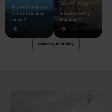
Aog 3, 2026
Ary raha manova
fomba fisainana
Iainanao ve ny
ianao ?
finoanao ?
Mandray misimisy