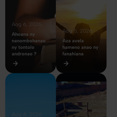
Aog 6, 2026
Aog 5, 2026
Ahoana ny
nanombohanao
Aza avela
ny tontolo
hameno anao ny
andronao ?
fanahiana
Aog 4, 2026