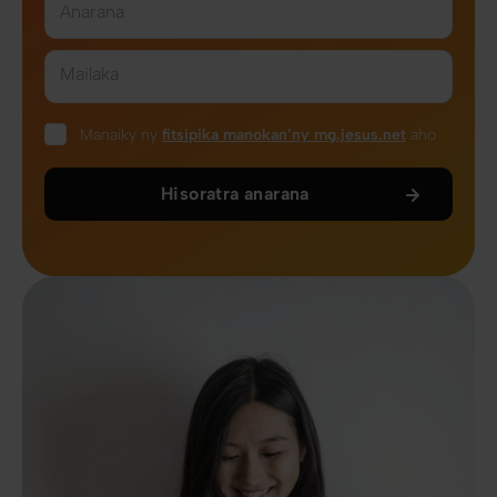
Anarana
Mailaka
Manaiky ny
fitsipika manokan’ny mg.jesus.net
aho
Hisoratra anarana