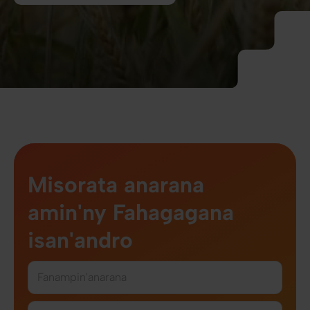
Misorata anarana
amin'ny Fahagagana
isan'andro
Fanampin'anarana