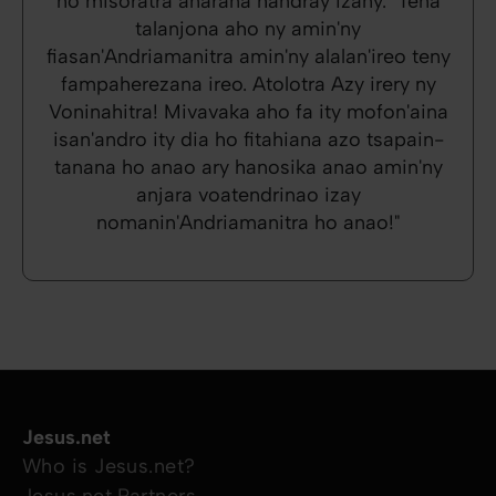
no misoratra anarana handray izany. "Tena
talanjona aho ny amin'ny
fiasan'Andriamanitra amin'ny alalan'ireo teny
fampaherezana ireo. Atolotra Azy irery ny
Voninahitra! Mivavaka aho fa ity mofon'aina
isan'andro ity dia ho fitahiana azo tsapain-
tanana ho anao ary hanosika anao amin'ny
anjara voatendrinao izay
nomanin'Andriamanitra ho anao!"
Jesus.net
Who is Jesus.net?