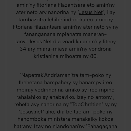
amin'ny fitoriana filazantsara eto amin'ny
aterineto ary nanorina ny "
Jesus Net
", ilay
tambazotra lehibe indrindra eo amin'ny
fitoriana filazantsara amin'ny aterineto sy ny
fananganana mpianatra maneran-
tany! Jesus.Net dia voadika amin'ny fiteny
34 ary miara-miasa amin'ny vondrona
kristianina mihoatra ny 80.
"Napetrak'Andriamanitra tam-poko ny
firehetana hampahery sy hanampy ireo
mpiray vodirindrina amiko sy ireo mpino
rahalahiko sy anabaviko. Izay no antony ,
rehefa avy nanorina ny "TopChrétien" sy ny
"Jesus.net" aho, dia be tao am-poko ny
hanomboka ministera manakaiky kokoa
hatrany. Izay no niandohan'ny "Fahagagana