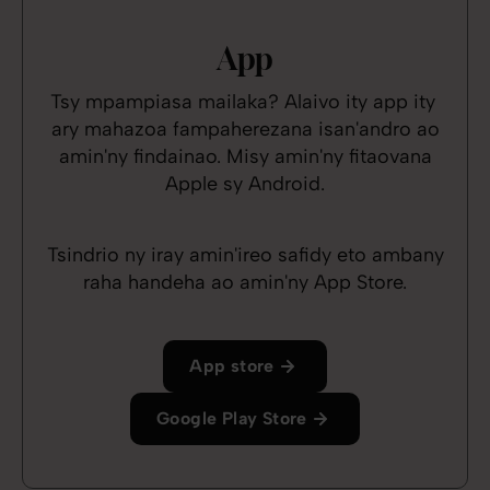
App
Tsy mpampiasa mailaka? Alaivo ity app ity
ary mahazoa fampaherezana isan'andro ao
amin'ny findainao. Misy amin'ny fitaovana
Apple sy Android.
Tsindrio ny iray amin'ireo safidy eto ambany
raha handeha ao amin'ny App Store.
App store
Google Play Store