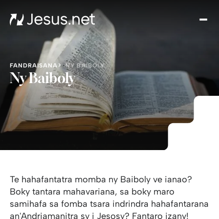
Fant
Jes
Th
Cho
FANDRAISANA
NY BAIBOLY
Fam
Ny Baiboly
i
Mit
ami
fin
Fifa
Te hahafantatra momba ny Baiboly ve ianao?
Boky tantara mahavariana, sa boky maro
samihafa sa fomba tsara indrindra hahafantarana
an'Andriamanitra sy i Jesosy? Fantaro izany!